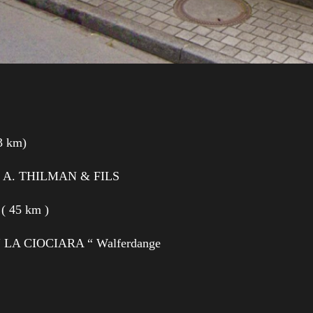
3 km)
ents A. THILMAN & FILS
 ( 45 km )
 “ LA CIOCIARA “ Walferdange