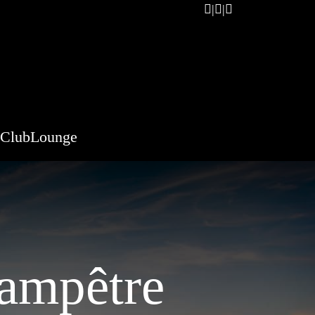
ClubLounge
hampêtre