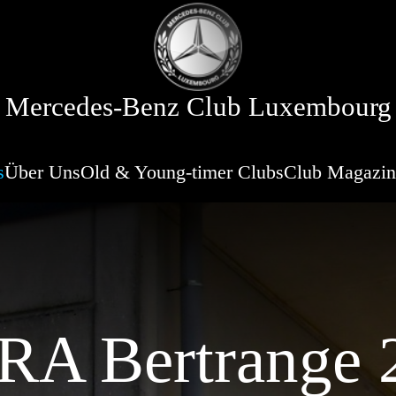
Mercedes-Benz Club Luxembourg
s
Über Uns
Old & Young-timer Clubs
Club Magazin
A Bertrange 