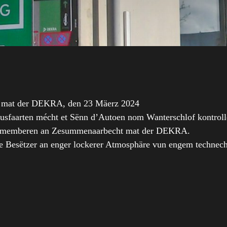
t mat der DEKRA, den 23 Mäerz 2024
sfaarten mécht et Sënn d’Autoen nom Wanterschlof kontrollé
’Clubmemberen an Zesummenaarbecht mat der DEKRA.
e Besëtzer an enger lockerer Atmosphäre vun engem techne