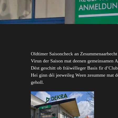
Oldtimer Saisoncheck an Zesummenaarbech
Virun der Saison mat deenen gemeinsamen Au
Dëst geschitt ob fräiwëlleger Basis fir d
Hei ginn déi jeeweileg Ween zesumme mat d
geholl.