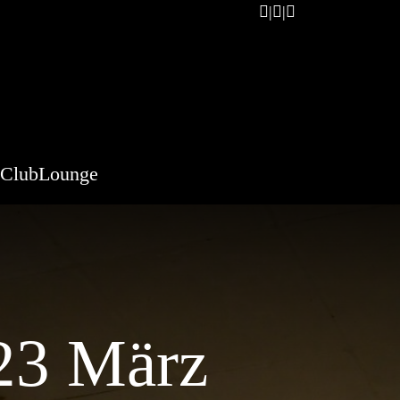
ClubLounge
23 März