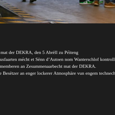
mat der DEKRA, den 5 Abrëll zu Péiteng
sfaarten mécht et Sënn d’Autoen nom Wanterschlof kontrollé
’Clubmemberen an Zesummenaarbecht mat der DEKRA.
e Besëtzer an enger lockerer Atmosphäre vun engem techne