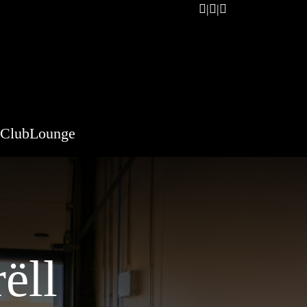
ClubLounge
ëll