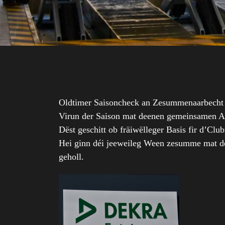
Oldtimer Saisoncheck an Zesummenaarbecht 
Virun der Saison mat deenen gemeinsamen Au
Dëst geschitt ob fräiwëlleger Basis fir d
Hei ginn déi jeeweileg Ween zesumme mat d
geholl.