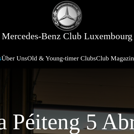
Mercedes-Benz Club Luxembourg
s
Über Uns
Old & Young-timer Clubs
Club Magazin
 Péiteng 5 Abr