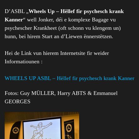
D’ASBL „
Wheels Up – Hëllef fir psychesch krank
Kanner
“ well Jonker, déi e komplexe Bagage vu
psychescher Krankheet (oft schonn vu klengem un)
hunn, bei hirem Start an d’Liewen ënnerstëtzen.
Hei de Link vun hierem Internetsite fir weider
Informatiounen :
WHEELS UP ASBL – Hëllef fir psychesch krank Kanner
Fotos: Guy MÜLLER, Harry ABTS & Emmanuel
GEORGES