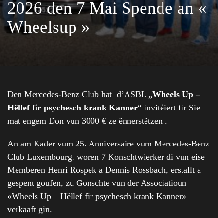
2026 den 7 Mai Spende an «
Wheelsup »
Den Mercedes-Benz Club hat d’ASBL „
Wheels Up –
Hëllef fir psychesch krank Kanner
“ invitéiert fir Sie
mat engem Don vun 3000 € ze ënnerstëtzen .
An am Kader vum 25. Anniversaire vum Mercedes-Benz
Club Luxembourg, woren 7 Konschtwierker di vun eise
Memberen Henri Rospek a Dennis Rossbach, erstallt a
gespent goufen, zu Gonschte vun der Associatioun
«Wheels Up – Hëllef fir psychesch krank Kanner»
verkaaft gin.