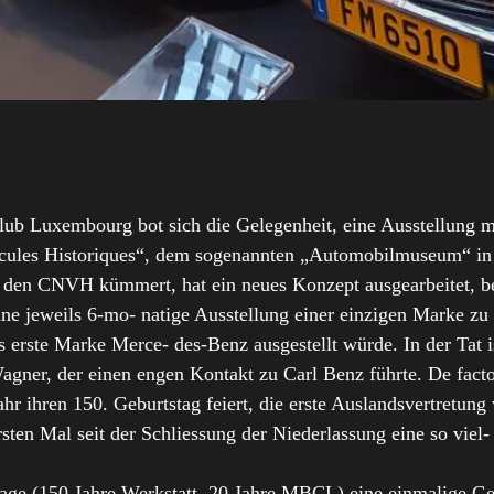
b Luxembourg bot sich die Gelegenheit, eine Ausstellung mi
icules Historiques“, dem sogenannten „Automobilmuseum“ in 
 den CNVH kümmert, hat ein neues Konzept ausgearbeitet, be
e jeweils 6-mo- natige Ausstellung einer einzigen Marke zu
 erste Marke Merce- des-Benz ausgestellt würde. In der Tat 
gner, der einen engen Kontakt zu Carl Benz führte. De facto
 ihren 150. Geburtstag feiert, die erste Auslandsvertretung 
ten Mal seit der Schliessung der Niederlassung eine so vie
tage (150 Jahre Werkstatt, 20 Jahre MBCL) eine einmalige Ge