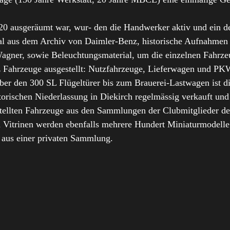
usgeräumt war, wur- den die Handwerker aktiv und ein de
l aus dem Archiv von Daimler-Benz, historische Aufnahmen d
agner, sowie Beleuchtungsmaterial, um die einzelnen Fahrzeu
ahrzeuge ausgestellt: Nutzfahrzeuge, Lieferwagen und PKW,
r den 300 SL Flügeltürer bis zum Brauerei-Lastwagen ist d
istorischen Niederlassung in Diekirch regelmässig verkauft un
estellten Fahrzeuge aus den Sammlungen der Clubmitglieder 
n Vitrinen werden ebenfalls mehrere Hundert Miniaturmodelle
s aus einer privaten Sammlung.