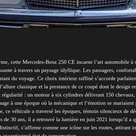
rme, cette Mercedes-Benz 250 CE incarne l’art automobile à s
sissante à travers un paysage idyllique. Les passagers, confort
stant du voyage. Ce choix intérieur raffiné s’accorde parfaite
l’allure classique et la prestance de ce coupé dont le design 
 régularité : un moteur à six cylindres délivrant 150 chevaux
ge à une époque où la mécanique et l’émotion se mariaient p
ie, ce véhicule a traversé les époques, témoin silencieux de d
de 30 ans, il a retrouvé la lumière en juin 2021 lorsqu’il a q
istinctif, s’affirme comme une icône sur les routes, attirant
 exceptionnel état de conservation.