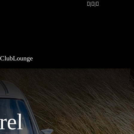
ClubLounge
rel