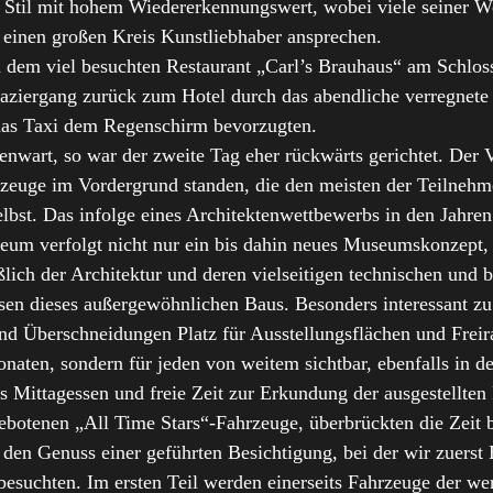
r Stil mit hohem Wiedererkennungswert, wobei viele seiner W
 einen großen Kreis Kunstliebhaber ansprechen.
n dem viel besuchten Restaurant „Carl’s Brauhaus“ am Schloss
paziergang zurück zum Hotel durch das abendliche verregnete S
 das Taxi dem Regenschirm bevorzugten.
genwart, so war der zweite Tag eher rückwärts gerichtet. D
hrzeuge im Vordergrund standen, die den meisten der Teilneh
bst. Das infolge eines Architektenwettbewerbs in den Jahre
um verfolgt nicht nur ein bis dahin neues Museumskonzept, s
ßlich der Architektur und deren vielseitigen technischen un
ssen dieses außergewöhnlichen Baus. Besonders interessant zu
nd Überschneidungen Platz für Ausstellungsflächen und Frei
aten, sondern für jeden von weitem sichtbar, ebenfalls in de
s Mittagessen und freie Zeit zur Erkundung der ausgestellten
otenen „All Time Stars“-Fahrzeuge, überbrückten die Zeit b
den Genuss einer geführten Besichtigung, bei der wir zuerst
besuchten. Im ersten Teil werden einerseits Fahrzeuge der we