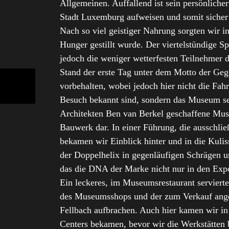
Allgemeinen. Auffallend ist sein persönliche
Stadt Luxemburg aufweisen und somit sicher
Nach so viel geistiger Nahrung sorgten wir i
Hunger gestillt wurde. Der viertelstündige S
jedoch die weniger wetterfesten Teilnehmer
Stand der erste Tag unter dem Motto der Ge
vorbehalten, wobei jedoch hier nicht die Fa
Besuch bekannt sind, sondern das Museum sel
Architekten Ben van Berkel geschaffene Muse
Bauwerk dar. In einer Führung, die ausschlie
bekamen wir Einblick hinter und in die Kuli
der Doppelhelix in gegenläufigen Schrägen u
das die DNA der Marke nicht nur in den Expon
Ein leckeres, im Museumsrestaurant servierte
des Museumsshops und der zum Verkauf angeb
Fellbach aufbrachen. Auch hier kamen wir in 
Centers bekamen, bevor wir die Werkstätten 