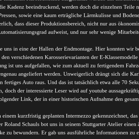
r die Kadenz beeindruckend, werden doch die einzelnen Teile 
ressen, sowie eine kaum erträgliche Lärmkulisse und Bodener
derlich, dass dieser Produktionsbereich, nicht nur aus ökonom
tomatisierungsgrad aufweist, und nur sehr wenige Mitarbeit
te uns in eine der Hallen der Endmontage. Hier konnten wir b
den verschiedenen Karosserievarianten der E-Klassemodelle 
ung ist uns aufgefallen, wie zum aktuell zu fertigendem Fahr
engenau angeliefert werden. Unweigerlich drängt sich die Kar
n fertiges Auto raus. Und das ist tatsächlich etwa alle 70 Se
n, doch der interessierte Leser wird auf youtube aussagekräfti
olgender Link, der in einer historischen Aufnahme den gesam
einem kurzfristig geplanten Intermezzo gekennzeichnet, das u
 Roland Schauls bot uns in seinem Stuttgarter Atelier einen
ke zu bewundern. Er gab uns ausführliche Informationen zu e